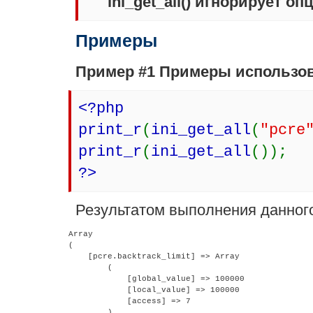
ini_get_all()
игнорирует опци
Примеры
Пример #1 Примеры использо
<?php
print_r
(
ini_get_all
(
"pcre
print_r
(
ini_get_all
());
?>
Результатом выполнения данного
Array

(

    [pcre.backtrack_limit] => Array

        (

            [global_value] => 100000

            [local_value] => 100000

            [access] => 7

        )
