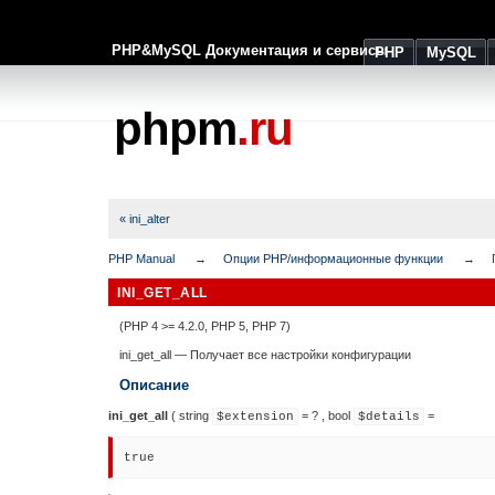
PHP&MySQL Документация и сервисы
PHP
MySQL
phpm
.ru
« ini_alter
PHP Manual
Опции PHP/информационные функции
INI_GET_ALL
(PHP 4 >= 4.2.0, PHP 5, PHP 7)
ini_get_all
—
Получает все настройки конфигурации
Описание
ini_get_all
(
string
= ?
,
bool
=
$extension
$details
true