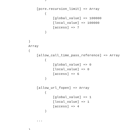
    [pcre.recursion_limit] => Array

        (

            [global_value] => 100000

            [local_value] => 100000

            [access] => 7

        )

)

Array

(

    [allow_call_time_pass_reference] => Array

        (

            [global_value] => 0

            [local_value] => 0

            [access] => 6

        )

    [allow_url_fopen] => Array

        (

            [global_value] => 1

            [local_value] => 1

            [access] => 4

        )

    ...
