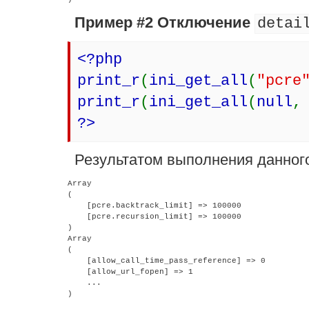
Пример #2 Отключение
detai
<?php
print_r
(
ini_get_all
(
"pcre
print_r
(
ini_get_all
(
null
?>
Результатом выполнения данного
Array

(

    [pcre.backtrack_limit] => 100000

    [pcre.recursion_limit] => 100000

)

Array

(

    [allow_call_time_pass_reference] => 0

    [allow_url_fopen] => 1

    ...
