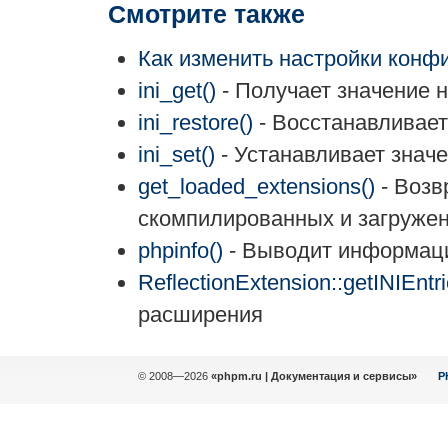
Смотрите также
Как изменить настройки конф
ini_get()
- Получает значение 
ini_restore()
- Восстанавливает
ini_set()
- Устанавливает знач
get_loaded_extensions()
- Возв
скомпилированных и загруже
phpinfo()
- Выводит информац
ReflectionExtension::getINIEntri
расширения
© 2008—2026
«phpm.ru | Документация и сервисы»
P