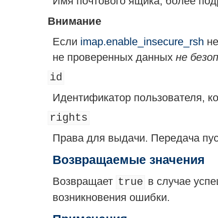
Имя почтового ящика, более под
Внимание
Если
imap.enable_insecure_rsh
не
не проверенных данных
не безо
id
Идентификатор пользователя, к
rights
Права для выдачи. Передача пус
Возвращаемые значения
Возвращает
в случае усп
true
возникновения ошибки.