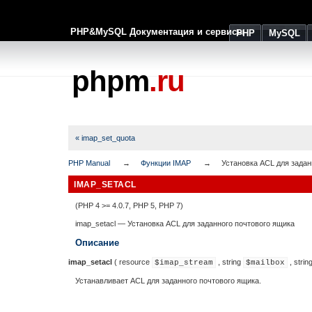
PHP&MySQL Документация и сервисы
PHP
MySQL
phpm
.ru
« imap_set_quota
PHP Manual
Функции IMAP
Установка ACL для задан
IMAP_SETACL
(PHP 4 >= 4.0.7, PHP 5, PHP 7)
imap_setacl
—
Установка ACL для заданного почтового ящика
Описание
imap_setacl
(
resource
,
string
,
strin
$imap_stream
$mailbox
Устанавливает ACL для заданного почтового ящика.