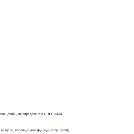
сообщений (как определено в
» RFC2060
).
в разделе, посвященном функции
imap_open()