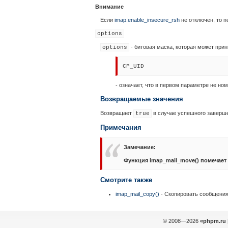
Внимание
Если
imap.enable_insecure_rsh
не отключен, то 
options
- битовая маска, которая может прин
options
CP_UID
- означает, что в первом параметре не но
Возвращаемые значения
Возвращает
в случае успешного заверш
true
Примечания
Замечание
:
Функция
imap_mail_move()
помечает 
Смотрите также
imap_mail_copy()
- Скопировать сообщения
© 2008—2026
«phpm.ru 