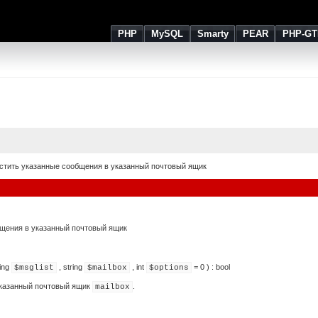
PHP
MySQL
Smarty
PEAR
PHP-GT
тить указанные сообщения в указанный почтовый ящик
щения в указанный почтовый ящик
ing
,
string
,
int
= 0
) :
bool
$msglist
$mailbox
$options
казанный почтовый ящик
.
mailbox