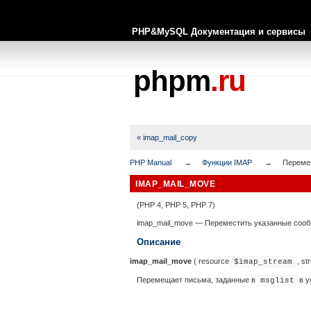
PHP&MySQL Документация и сервисы
phpm
.ru
« imap_mail_copy
PHP Manual
Функции IMAP
Перемес
IMAP_MAIL_MOVE
(PHP 4, PHP 5, PHP 7)
imap_mail_move
—
Переместить указанные сооб
Описание
imap_mail_move
(
resource
,
str
$imap_stream
Перемещает письма, заданные в
в у
msglist