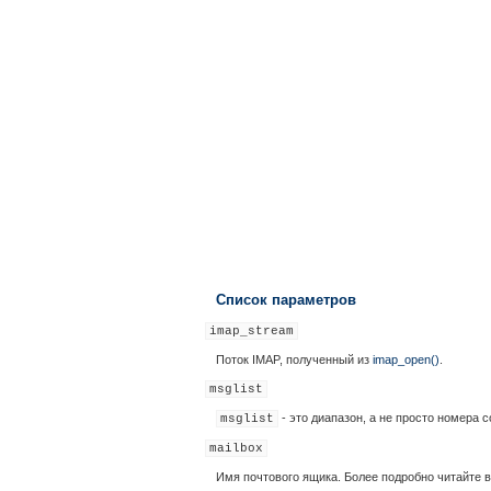
Список параметров
imap_stream
Поток IMAP, полученный из
imap_open()
.
msglist
- это диапазон, а не просто номера 
msglist
mailbox
Имя почтового ящика. Более подробно читайте 