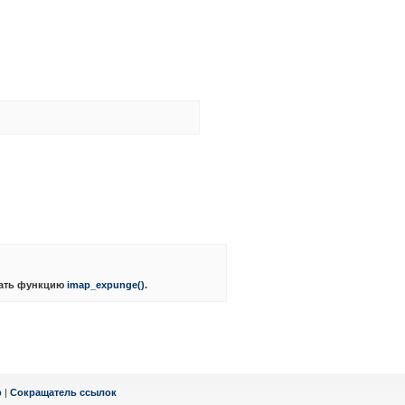
звать функцию
imap_expunge()
.
ф
|
Сокращатель ссылок