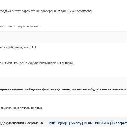
передача в этот параметр не проверенных данных
не безопасна
.
имать всего одно значение:
мера сообщений, а их UID
ения или
в случае возникновения ошибки.
false
оригинальное сообщение флагом удаления, так что не забудьте после нее вы
 в указанный почтовый ящик
| Документация и сервисы»
PHP
|
MySQL
|
Smarty
|
PEAR
|
PHP-GTK
|
Типогра