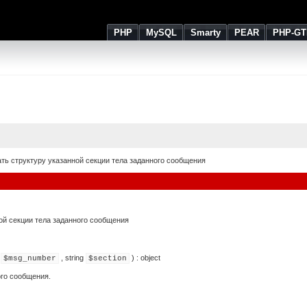
PHP
MySQL
Smarty
PEAR
PHP-GT
ть структуру указанной секции тела заданного сообщения
ой секции тела заданного сообщения
,
string
) :
object
$msg_number
$section
ого сообщения.