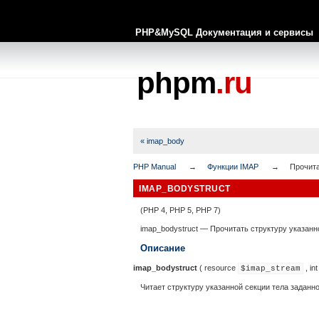
PHP&MySQL Документация и сервисы
phpm
.ru
« imap_body
PHP Manual
Функции IMAP
Прочита
IMAP_BODYSTRUCT
(PHP 4, PHP 5, PHP 7)
imap_bodystruct
—
Прочитать структуру указанн
Описание
imap_bodystruct
(
resource
,
int
$imap_stream
Читает структуру указанной секции тела заданн