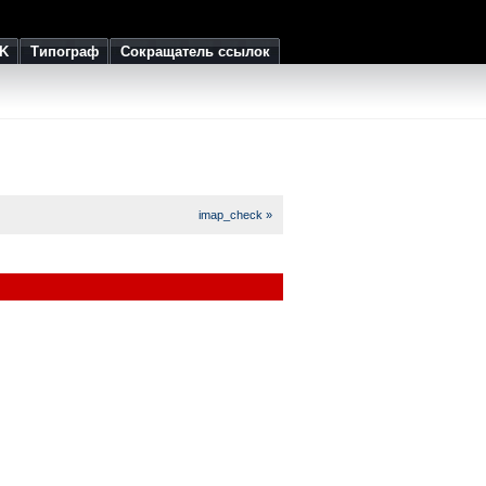
K
Типограф
Сокращатель ссылок
imap_check »