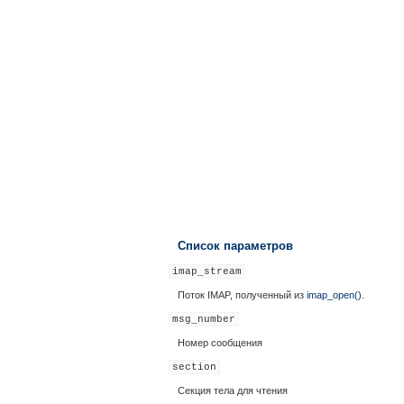
Список параметров
imap_stream
Поток IMAP, полученный из
imap_open()
.
msg_number
Номер сообщения
section
Секция тела для чтения