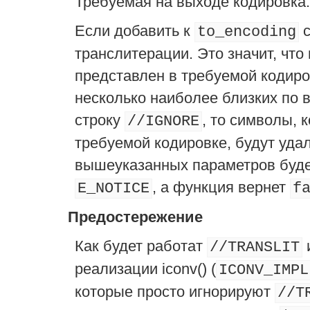
Требуемая на выходе кодировка.
Если добавить к
с
to_encoding
транслитерации. Это значит, что
представлен в требуемой кодиро
несколько наиболее близких по 
строку
, то символы, 
//IGNORE
требуемой кодировке, будут удал
вышеуказанных параметров буде
, а функция вернет
E_NOTICE
f
Предостережение
Как будет работат
и
//TRANSLIT
реализации iconv() (
ICONV_IMPL
которые просто игнорируют
//T