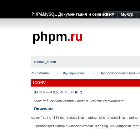
PHP&MySQL Документация и сервисы
PHP
MySQL
phpm
.ru
« iconv_substr
PHP Manual
Функции iconv
Преобразование строки 
ICONV
(PHP 4 >= 4.0.5, PHP 5, PHP 7)
iconv
—
Преобразование строки в требуемую кодировку
Описание
iconv
(
string
,
string
,
string
$from_encoding
$to_encoding
Преобразует набор символов строки
из кодировки
string
fro