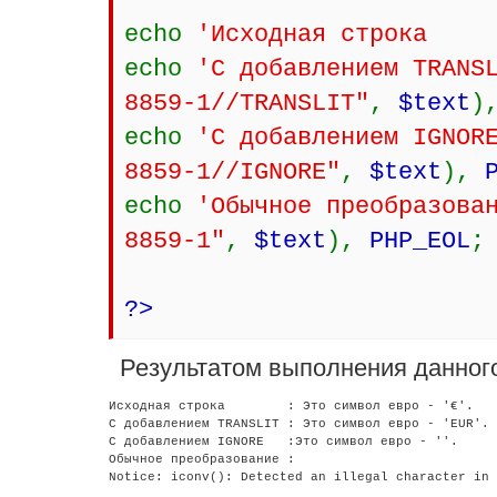
echo
'Исходная строк
echo
'С добавлением TRANS
8859-1//TRANSLIT"
,
$text
)
echo
'С добавлением IGNO
8859-1//IGNORE"
,
$text
),
echo
'Обычное преобразова
8859-1"
,
$text
),
PHP_EOL
;
?>
Результатом выполнения данного
Исходная строка        : Это символ евро - '€'.

С добавлением TRANSLIT : Это символ евро - 'EUR'.

С добавлением IGNORE   :Это символ евро - ''.

Обычное преобразование :
