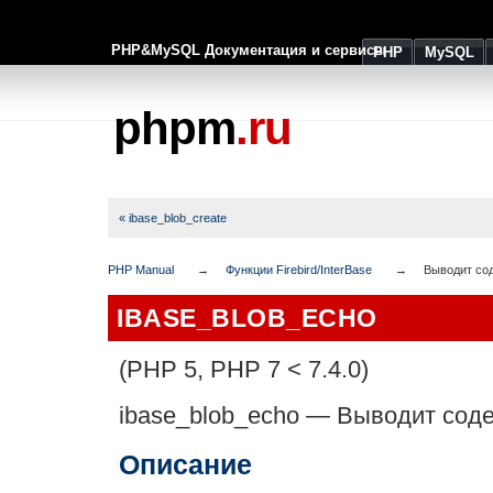
PHP&MySQL Документация и сервисы
PHP
MySQL
phpm
.ru
« ibase_blob_create
PHP Manual
Функции Firebird/InterBase
Выводит со
IBASE_BLOB_ECHO
(PHP 5, PHP 7 < 7.4.0)
ibase_blob_echo
—
Выводит соде
Описание