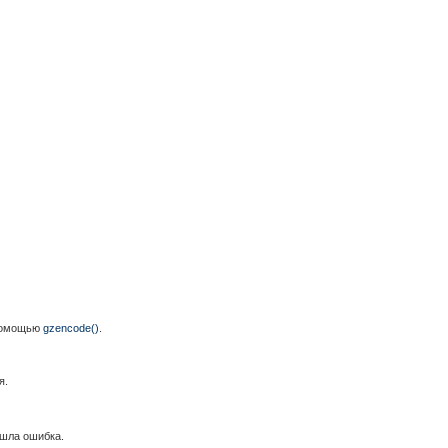
 помощью
gzencode()
.
я.
ошла ошибка.