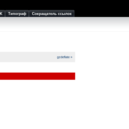
K
Типограф
Сокращатель ссылок
gzdeflate »