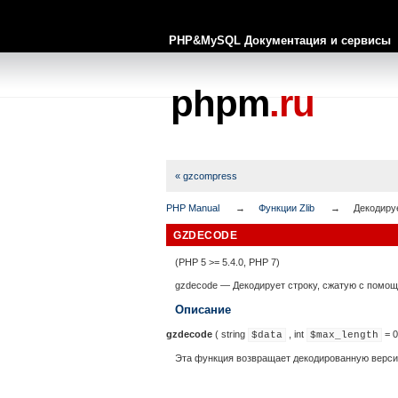
PHP&MySQL Документация и сервисы
phpm
.ru
« gzcompress
PHP Manual
Функции Zlib
Декодиру
GZDECODE
(PHP 5 >= 5.4.0, PHP 7)
gzdecode
—
Декодирует строку, сжатую с помощ
Описание
gzdecode
(
string
,
int
= 0
$data
$max_length
Эта функция возвращает декодированную верс