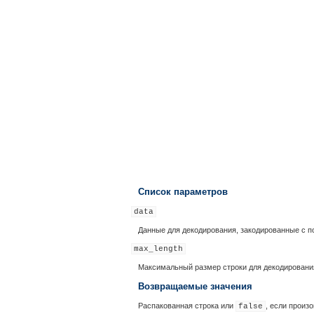
Список параметров
data
Данные для декодирования, закодированные с
max_length
Максимальный размер строки для декодировани
Возвращаемые значения
Распакованная строка или
, если произ
false