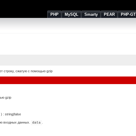
PHP
MySQL
Smarty
PEAR
PHP-GT
ет строку, сжатую с помощью gzip
ью gzip
) :
string
|
false
ию входных данных.
.
data