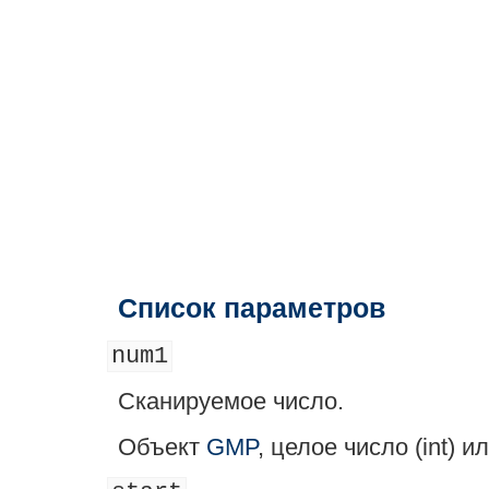
Список параметров
num1
Сканируемое число.
Объект
GMP
, целое число (
int
) и