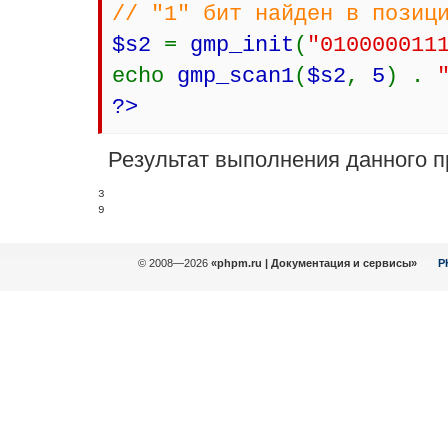
// "1" бит найден в позиц
$s2
=
gmp_init
(
"010000011
echo
gmp_scan1
(
$s2
,
5
) .
?>
Результат выполнения данного п
3

© 2008—2026
«phpm.ru | Документация и сервисы»
P