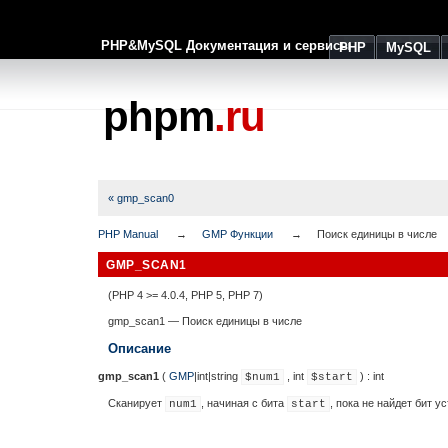
PHP&MySQL Документация и сервисы
PHP
MySQL
phpm
.ru
« gmp_scan0
PHP Manual
GMP Функции
Поиск единицы в числе
GMP_SCAN1
(PHP 4 >= 4.0.4, PHP 5, PHP 7)
gmp_scan1
—
Поиск единицы в числе
Описание
gmp_scan1
(
GMP
|
int
|
string
,
int
) :
int
$num1
$start
Сканирует
, начиная с бита
, пока не найдет бит у
num1
start