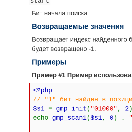
start
Бит начала поиска.
Возвращаемые значения
Возвращает индекс найденного б
будет возвращено -1.
Примеры
Пример #1 Пример использов
<?php
// "1" бит найден в позиц
$s1
=
gmp_init
(
"01000"
,
2
echo
gmp_scan1
(
$s1
,
0
) .