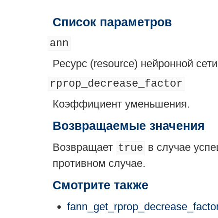
Список параметров
ann
Ресурс (
resource
) нейронной сети
rprop_decrease_factor
Коэффициент уменьшения.
Возвращаемые значения
Возвращает
в случае усп
true
противном случае.
Смотрите также
fann_get_rprop_decrease_factor