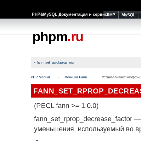
PHP&MySQL Документация и сервисы
PHP
MySQL
phpm
.ru
« fann_set_quickprop_mu
PHP Manual
Функции Fann
Устанавливает коэффи
FANN_SET_RPROP_DECREA
(PECL fann >= 1.0.0)
fann_set_rprop_decrease_factor
уменьшения, используемый во 