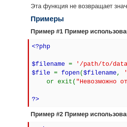
Эта функция не возвращает зна
Примеры
Пример #1 Пример использов
<?php
$filename
=
'/path/to/dat
$file
=
fopen
(
$filename
,
or exit(
"Невозможно о
?>
Пример #2 Пример использов