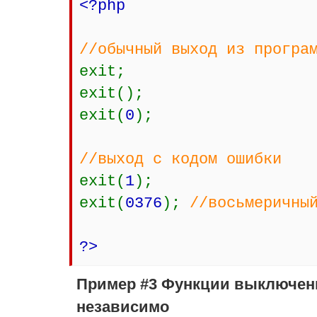
<?php
//обычный выход из програ
exit;
exit();
exit(
0
);
//выход с кодом ошибки
exit(
1
);
exit(
0376
);
//восьмеричны
?>
Пример #3 Функции выключен
независимо