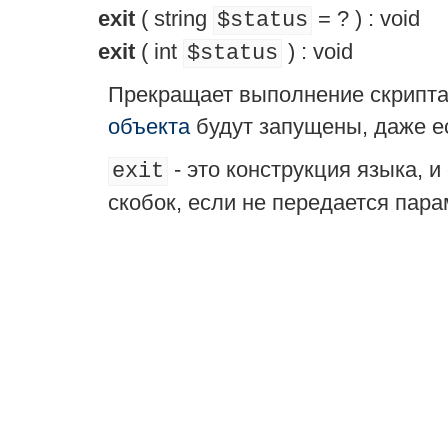
exit
(
string
= ?
) :
void
$status
exit
(
int
) :
void
$status
Прекращает выполнение скрипт
объекта
будут запущены, даже е
- это конструкция языка, 
exit
скобок, если не передается пар