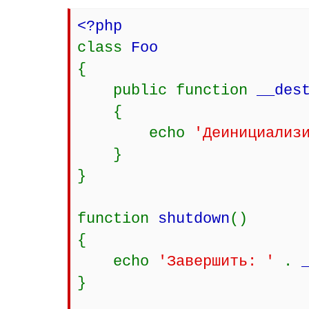
<?php
class
Foo
{
public function
__des
{
echo
'Деинициализ
}
}
function
shutdown
()
{
echo
'Завершить: '
.
}