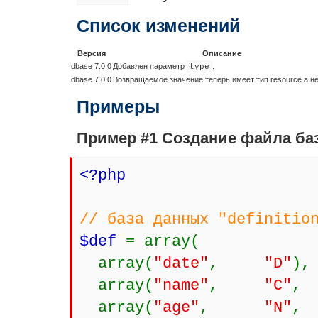
Список изменений
Версия
Описание
dbase 7.0.0
Добавлен параметр
.
type
dbase 7.0.0
Возвращаемое значение теперь имеет тип
resource
а н
Примеры
Пример #1 Создание файла ба
<?php
// база данных "definitio
$def
= array(
array(
"date"
,
"D"
),
array(
"name"
,
"C"
array(
"age"
,
"N"