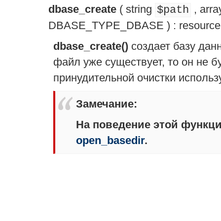
dbase_create
(
string
,
arra
$path
DBASE_TYPE_DBASE
) :
resource
dbase_create()
создает базу дан
файл уже существует, то он не 
принудительной очистки исполь
Замечание
:
На поведение этой функц
open_basedir
.