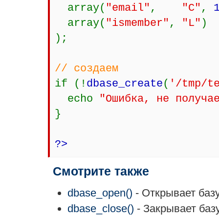
array(
"email"
,
"C"
,
array(
"ismember"
,
"L"
)
);
// создаем
if (!
dbase_create
(
'/tmp/t
echo
"Ошибка, не получа
}
?>
Смотрите также
dbase_open()
- Открывает баз
dbase_close()
- Закрывает баз