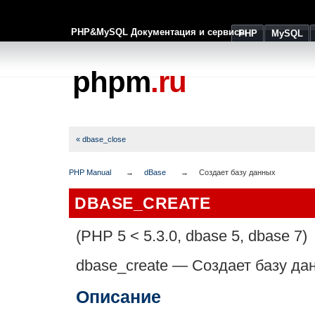
PHP&MySQL Документация и сервисы
PHP
MySQL
phpm
.ru
« dbase_close
PHP Manual
dBase
Создает базу данных
DBASE_CREATE
(PHP 5 < 5.3.0, dbase 5, dbase 7)
dbase_create
—
Создает базу да
Описание