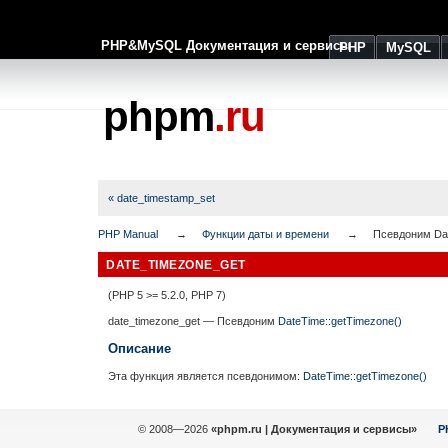
PHP&MySQL Документация и сервисы
PHP
MySQL
phpm
.ru
« date_timestamp_set
PHP Manual
Функции даты и времени
Псевдоним Dat
DATE_TIMEZONE_GET
(PHP 5 >= 5.2.0, PHP 7)
date_timezone_get
—
Псевдоним
DateTime::getTimezone()
Описание
Эта функция является псевдонимом:
DateTime::getTimezone()
© 2008—2026
«phpm.ru | Документация и сервисы»
P