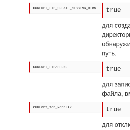
CURLOPT_FTP_CREATE_MISSING_DIRS
true
для созд
директор
обнаруж
путь.
CURLOPT_FTPAPPEND
true
для запи
файла, в
CURLOPT_TCP_NODELAY
true
для откл