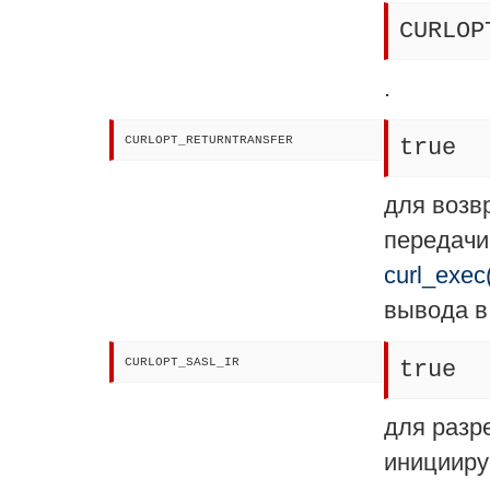
CURLOP
.
CURLOPT_RETURNTRANSFER
true
для возв
передачи 
curl_exec
вывода в
CURLOPT_SASL_IR
true
для разр
иницииру