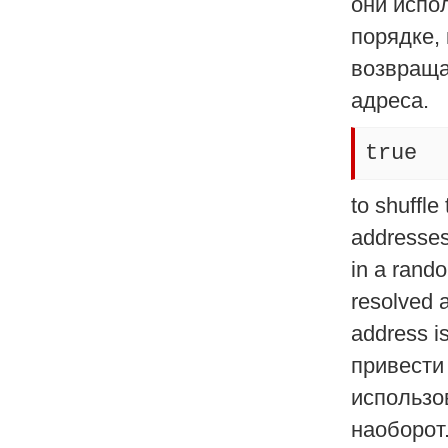
они испо
порядке,
возвраща
адреса.
true
to shuffle
addresses 
in a rand
resolved 
address i
привести 
использо
наоборот