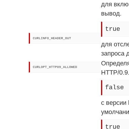
для вклю
вывод.
true
CURLINFO_HEADER_OUT
для отсл
запроса 
Определя
CURLOPT_HTTP09_ALLOWED
HTTP/0.9
false
c версии l
умолчан
true