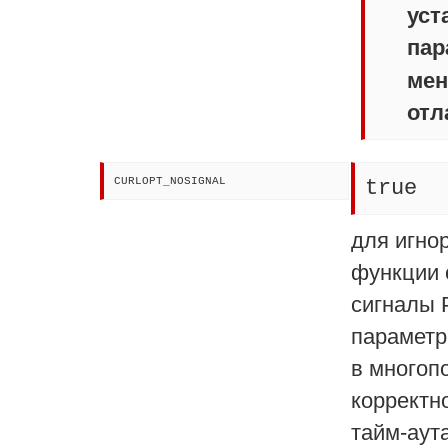
уст
пар
мен
отл
CURLOPT_NOSIGNAL
true
для игно
функции
сигналы 
параметр
в многоп
корректн
тайм-аута