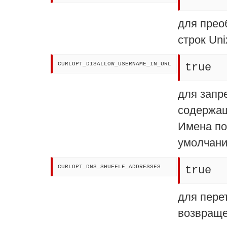
для прео
строк Uni
CURLOPT_DISALLOW_USERNAME_IN_URL
true
для запр
содержащ
Имена по
умолчани
CURLOPT_DNS_SHUFFLE_ADDRESSES
true
для пере
возвраще