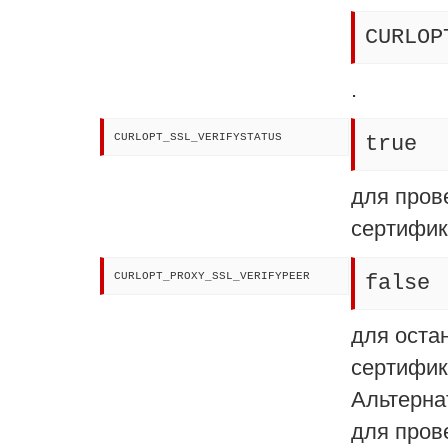
CURLOP
.
CURLOPT_SSL_VERIFYSTATUS
true
для пров
сертифик
CURLOPT_PROXY_SSL_VERIFYPEER
false
для оста
сертифик
Альтерна
для пров