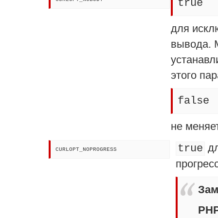
true
для искл
вывода. 
устанавл
этого па
false
не меняе
дл
true
CURLOPT_NOPROGRESS
прогрес
Зам
PHP