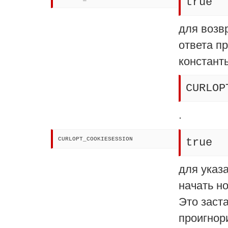
true
для возв
ответа п
констант
CURLOP
.
CURLOPT_COOKIESESSION
true
для указ
начать но
Это заста
проигнор