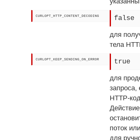
указанны
CURLOPT_HTTP_CONTENT_DECODING
false
для полу
тела HTT
CURLOPT_KEEP_SENDING_ON_ERROR
true
для прод
запроса,
HTTP-код
Действие
останови
поток ил
для ручн