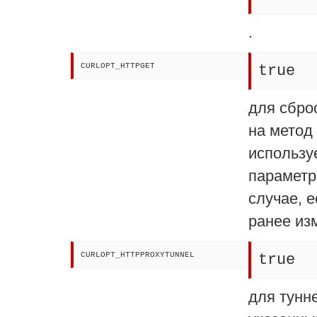
.
CURLOPT_HTTPGET
true
для сбро
на метод
использу
параметр
случае, 
ранее из
CURLOPT_HTTPPROXYTUNNEL
true
для тунн