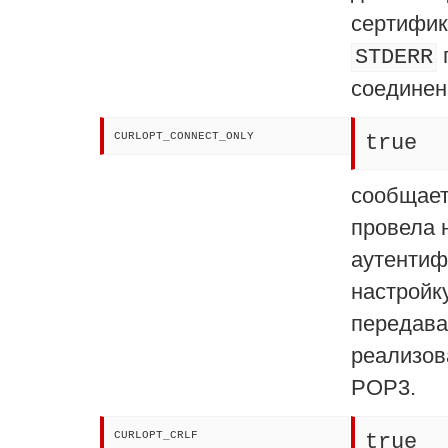
сертифик
STDERR
соединен
CURLOPT_CONNECT_ONLY
true
сообщает
провела 
аутентиф
настройк
передава
реализов
POP3.
CURLOPT_CRLF
true