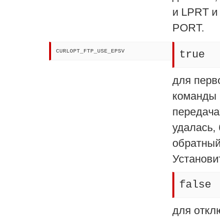
и LPRT и
PORT.
CURLOPT_FTP_USE_EPSV
true
для перв
команды 
передача
удалась,
обратный
Установи
false
для откл