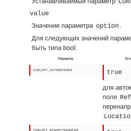
Устанавливаемый параметр
CUR
value
Значение параметра
.
option
Для следующих значений парам
быть типа
bool
:
Параметр
Уст
CURLOPT_AUTOREFERER
true
для авто
поля
Re
перенапр
Locatio
CURLOPT_BINARYTRANSFER