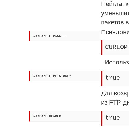
Нейгла, 
уменьшит
пакетов в
Псевдон
CURLOPT_FTPASCII
CURLOP
. Использ
CURLOPT_FTPLISTONLY
true
для возв
из FTP-д
CURLOPT_HEADER
true