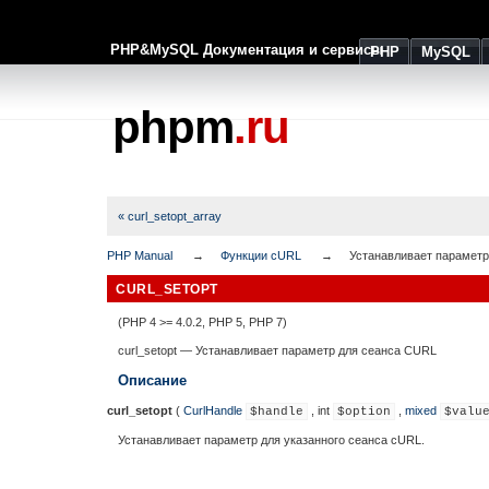
PHP&MySQL Документация и сервисы
PHP
MySQL
phpm
.ru
« curl_setopt_array
PHP Manual
Функции cURL
Устанавливает параметр
CURL_SETOPT
(PHP 4 >= 4.0.2, PHP 5, PHP 7)
curl_setopt
—
Устанавливает параметр для сеанса CURL
Описание
curl_setopt
(
CurlHandle
,
int
,
mixed
$handle
$option
$valu
Устанавливает параметр для указанного сеанса cURL.