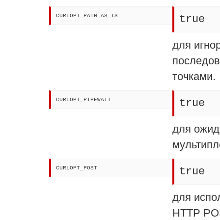
CURLOPT_PATH_AS_IS
true
для игно
последов
точками.
CURLOPT_PIPEWAIT
true
для ожид
мультипл
CURLOPT_POST
true
для испо
HTTP PO