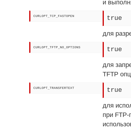
и выполн
CURLOPT_TCP_FASTOPEN
true
для разр
CURLOPT_TFTP_NO_OPTIONS
true
для запр
TFTP опц
CURLOPT_TRANSFERTEXT
true
для испо
при FTP-
использо