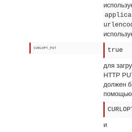
использу
applica
urlenco
использу
CURLOPT_PUT
true
для загр
HTTP PU
должен б
помощью
CURLOP
и