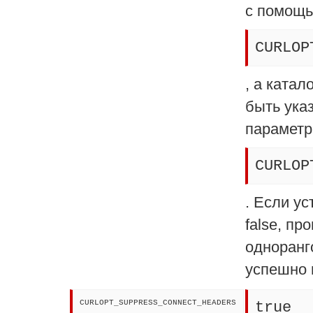
с помощь
CURLOP
, а ката
быть ука
параметр
CURLOP
. Если у
false, пр
одноранг
успешно 
CURLOPT_SUPPRESS_CONNECT_HEADERS
true