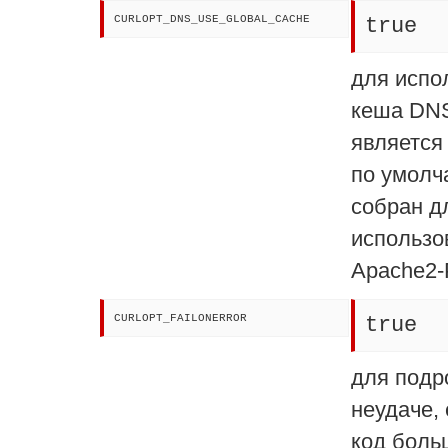
CURLOPT_DNS_USE_GLOBAL_CACHE
true
для испо
кеша DNS
является
по умолч
собран д
использо
Apache2-Pr
CURLOPT_FAILONERROR
true
для подр
неудаче,
код боль