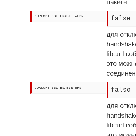
пакете.
CURLOPT_SSL_ENABLE_ALPN
false
для откл
handshak
libcurl с
это можн
соединени
CURLOPT_SSL_ENABLE_NPN
false
для откл
handshak
libcurl с
это можн