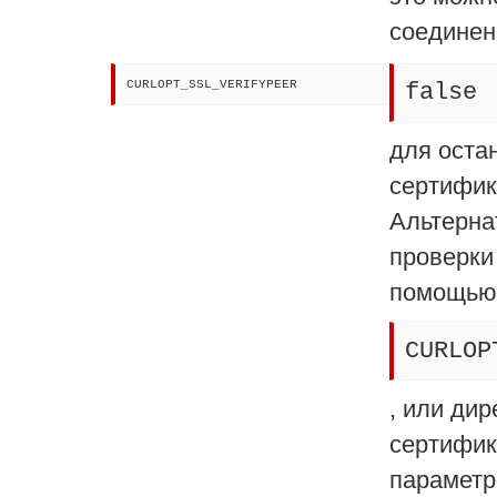
соединени
CURLOPT_SSL_VERIFYPEER
false
для оста
сертифик
Альтерна
проверки
помощью
CURLOP
, или дир
сертифик
парамет