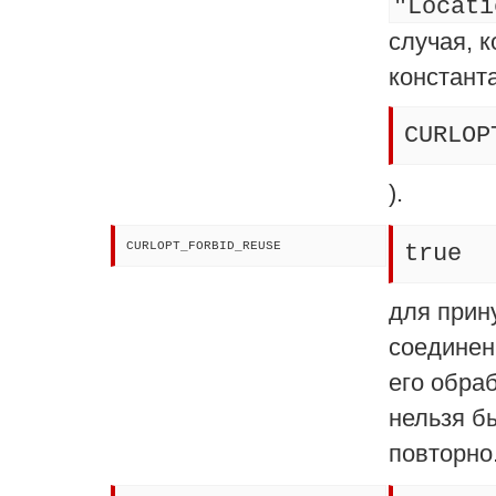
"Locati
случая, 
констант
CURLOP
).
CURLOPT_FORBID_REUSE
true
для прин
соединен
его обраб
нельзя б
повторно