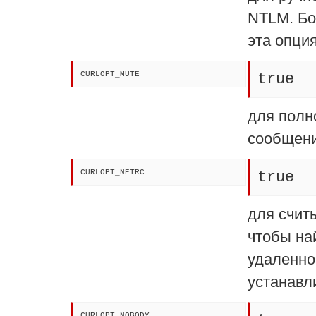
NTLM. Бо
эта опция
CURLOPT_MUTE
true
для полн
сообщени
CURLOPT_NETRC
true
для счи
чтобы на
удаленно
устанавл
CURLOPT_NOBODY