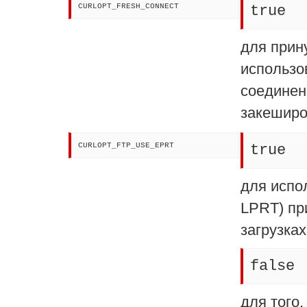
CURLOPT_FRESH_CONNECT
true
для прин
использо
соединен
закеширо
CURLOPT_FTP_USE_EPRT
true
для испо
LPRT) пр
загрузка
false
для того