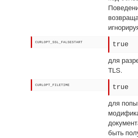
Поведени
возвраща
игнорируя
CURLOPT_SSL_FALSESTART
true
для разр
TLS.
CURLOPT_FILETIME
true
для попы
модифика
документ
быть пол