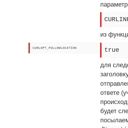
параметр
CURLIN
из функ
CURLOPT_FOLLOWLOCATION
true
для след
заголовк
отправле
ответе (у
происход
будет сл
посылае