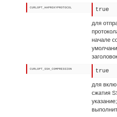
CURLOPT_HAPROXYPROTOCOL
true
для отпр
протокол
начале с
умолчани
заголовок
CURLOPT_SSH_COMPRESSION
true
для вклю
сжатия S
указание;
выполнит