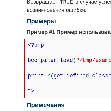
Возвращает
в случае усп
TRUE
возникновения ошибки.
Примеры
Пример #1 Пример использов
<?php
bcompiler_load
(
"/tmp/exam
print_r
(
get_defined_class
?>
Примечания