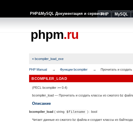
PHP&MySQL Документация и сервисы
PHP
MySQL
phpm
.ru
« bcompiler_load_exe
PHP Manual
Функции bcompiler
Прочитать и создать
BCOMPILER_LOAD
(PECL bcompiler >= 0.4)
bcompiler_load
—
Прочитать и создать классы из сжатого bz файл
Описание
bcompiler_load
(
string
) :
bool
$filename
Читает данные из сжатого bz файла и создает классы из байткода