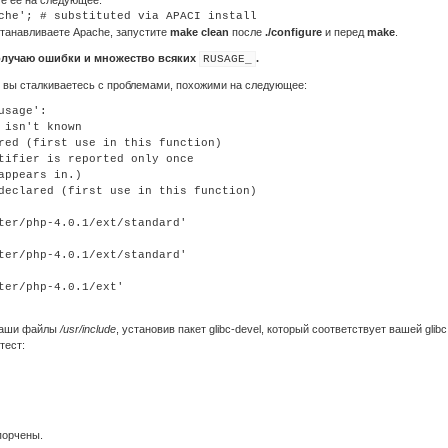
е её на следующее:
танавливаете Apache, запустите
make clean
после
./configure
и перед
make
.
олучаю ошибки и множество всяких
.
RUSAGE_
и вы сталкиваетесь с проблемами, похожими на следующее:
sage':

isn't known

red (first use in this function)

tifier is reported only once

ppears in.)

declared (first use in this function)

ter/php-4.0.1/ext/standard'

ter/php-4.0.1/ext/standard'

ter/php-4.0.1/ext'

 ваши файлы
/usr/include
, установив пакет glibc-devel, который соответствует вашей glib
тест:
порчены.