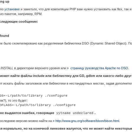
ving up
 по
установке
и заметьте, что для компиляции PHP вам нужно установить как flex, так и
о из пакетов, например, RPM.
ю следующее сообщение:
 found
he было скомпилировано как разделяемая библиотека DSO (Dynamic Shared Object). П
л
INSTALL
в директории верхнего уровня или
» страницу руководства Apache по DSO
.
не может найти файлы include или библиотеку для GD, gdbm или какого-либо друг
удет искать файлы заголовков или библиотеки в нестандартных местах, задав дополнит
м?), то это будет:
не выдаются ошибки, говорящие
.
yytname undeclared
Последнюю версию можно найти на
» http://www.gnu.org/software/bison/bison.html
.
ся нормально, но на конечной линковке жалуется, что не может найти некоторы