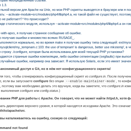
оторые неопределённые ссылки.
 1.3.
льной версии для Apache на Unix, но мои PHP скрипты выводятся в браузере или я по
: --activate-module=src/modules/php4/libphp4.a, но такой файл не существует, поэтому 
о не работает!? Что происходит?
де статического модуля, используя --activate-module=src/modules/php4/libphp4.a он го
-with-apxs, я получаю странное сообщение об ошибке.
ро получаю ошибки и множество всяких RUSAGE_.
полняется нормально, но во время make я получаю ошибку типа следующей: ext/mysql/l
bmysqlclient/my_tempnam.c:103: the use of tempnam' is dangerous, better use mkstemp', в 
и строку ./configure, которая была использована для моей текущей PHP установки?
ыдаются странные ошибки компиляции, либо ошибки сегментации (segfaults) при выпол
лучайные ошибки, например она зависает. Я использую Solaris, если это имеет значен
анонимный доступ к Git, но в нём нет конфигурационного скрипта!
ля того, чтобы сгенерировать конфигурационный скрипт из
configure.in
. После получени
е, если вы запускаете
configure
без опции
, то конф
--enable-maintainer-mode
, поэтому вам необходимо делать это вручную, когда вы заметите, что
configure.in
изме
 выполнения configure или
config.status
.)
ании PHP для работы с Apache. Он говорит, что не может найти
httpd.h
, хотя ф
зать директорию верхнего уровня, в которой находятся исходники Apache. Это означае
th/to/apache/src
.
 вы наталкиваетесь на ошибку, схожую со следующей:
: command not found