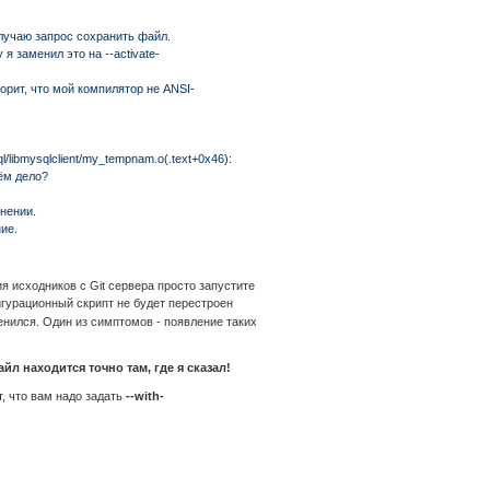
лучаю запрос сохранить файл.
я заменил это на --activate-
ворит, что мой компилятор не ANSI-
ibmysqlclient/my_tempnam.o(.text+0x46):
чём дело?
нении.
ие.
я исходников с Git сервера просто запустите
игурационный скрипт не будет перестроен
нился. Один из симптомов - появление таких
айл находится точно там, где я сказал!
т, что вам надо задать
--with-