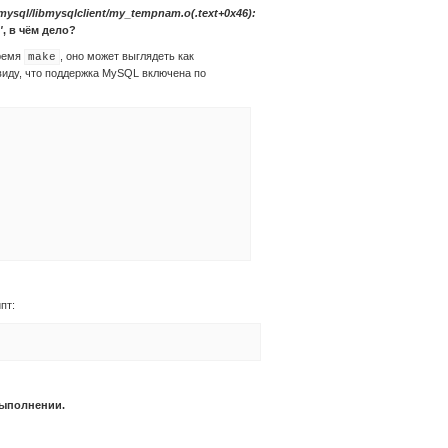
/mysql/libmysqlclient/my_tempnam.o(.text+0x46):
'
, в чём дело?
время
, оно может выглядеть как
make
ввиду, что поддержка MySQL включена по
пт:
выполнении.