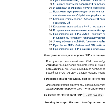
При компоновке PHP, он жалуется на нек
Я не могу понять как собрать PHP c Apache
Я следовал всем шагам по установке моду
В документации рекомендуется использовать
module=src/modules/php4/libmodphp4.a и он
Когда я пытаюсь собрать Apache c PHP в ви
совместимый.
Когда я пытаюсь собрать PHP с помощью -
Во время выполнения make я очень быст
При компиляции PHP с MySQL, configure вы
In function my_tempnam': /php4/ext/mysql/li
Я хочу обновить мой PHP. Где я могу найт
При сборке PHP с библиотекой GD, либо в
При компиляции PHP я, кажется, получаю с
Я получил последнюю версию PHP, используя 
Вам нужен установленный пакет GNU autoconf д
./buildconf
в директории верхнего уровня. (Такж
автоматически при изменении файла
configure.in
вещей как @VARIABLE@ в вашем Makefile после
У меня возникают проблемы при конфигуриров
Для configure/setup скрипта вам необходимо ука
apache=/path/to/apache
, а
не
--with-apache=/pa
Во время конфигурации PHP (
)
./configure
checking lex output file root... ./configure: lex