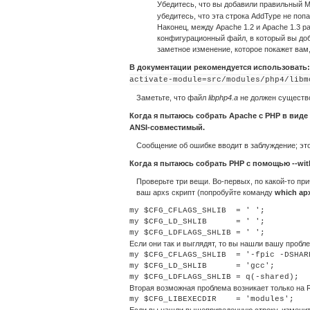
Убедитесь, что вы добавили правильный M
убедитесь, что эта строка AddType не попа
Наконец, между Apache 1.2 и Apache 1.3 
конфигурационный файл, в который вы до
заметное изменение, которое покажет вам
В документации рекомендуется использовать
activate-module=src/modules/php4/libm
Заметьте, что файл
libphp4.a
не должен существо
Когда я пытаюсь собрать Apache c PHP в виде
ANSI-совместимый.
Сообщение об ошибке вводит в заблуждение; эт
Когда я пытаюсь собрать PHP с помощью
--wi
Проверьте три вещи. Во-первых, по какой-то пр
ваш apxs скрипт (попробуйте команду
which ap
my $CFG_CFLAGS_SHLIB  = ' ';         
my $CFG_LD_SHLIB      = ' ';         
Если они так и выглядят, то вы нашли вашу пробле
my $CFG_CFLAGS_SHLIB  = '-fpic -DSHAR
my $CFG_LD_SHLIB      = 'gcc';       
Вторая возможная проблема возникает только на Re