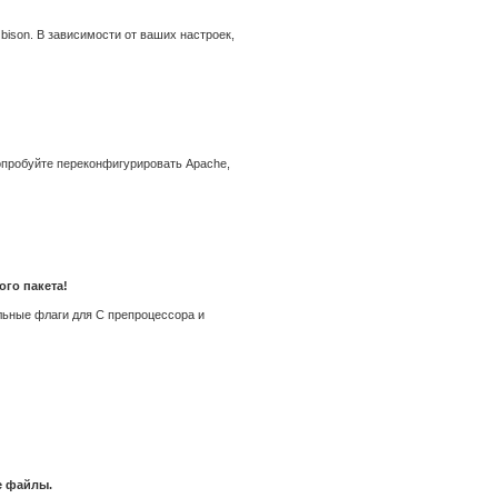
 bison. В зависимости от ваших настроек,
опробуйте переконфигурировать Apache,
ого пакета!
ельные флаги для С препроцессора и
е файлы.