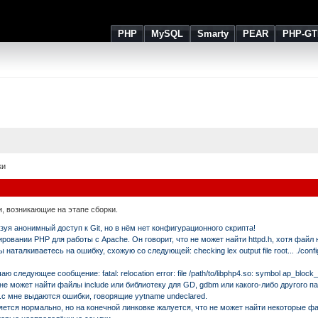
PHP
MySQL
Smarty
PEAR
PHP-GT
ки
, возникающие на этапе сборки.
уя анонимный доступ к Git, но в нём нет конфигурационного скрипта!
овании PHP для работы с Apache. Он говорит, что не может найти httpd.h, хотя файл н
наталкиваетесь на ошибку, схожую со следующей: checking lex output file root... ./config
 следующее сообщение: fatal: relocation error: file /path/to/libphp4.so: symbol ap_block
о не может найти файлы include или библиотеку для GD, gdbm или какого-либо другого па
.c мне выдаются ошибки, говорящие yytname undeclared.
яется нормально, но на конечной линковке жалуется, что не может найти некоторые ф