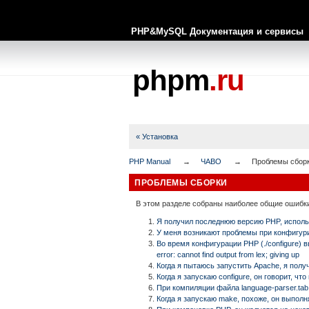
PHP&MySQL Документация и сервисы
phpm
.ru
« Установка
PHP Manual
ЧАВО
Проблемы сбор
ПРОБЛЕМЫ СБОРКИ
В этом разделе собраны наиболее общие ошибки
Я получил последнюю версию PHP, использ
У меня возникают проблемы при конфигурир
Во время конфигурации PHP (./configure) вы 
error: cannot find output from lex; giving up
Когда я пытаюсь запустить Apache, я получаю
Когда я запускаю configure, он говорит, чт
При компиляции файла language-parser.tab
Когда я запускаю make, похоже, он выполн