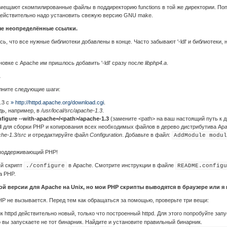
мещают скомпилированные файлы в поддиректорию functions в той же директории. По
м действительно надо установить свежую версию GNU make.
ые неопределённые ссылки.
сь, что все нужные библиотеки добавлены в конце. Часто забывают '-ldl' и библиотек
овке с Apache им пришлось добавить '-ldl' сразу после
libphp4.a
.
.
олните следующие шаги:
.3 с
» http://httpd.apache.org/download.cgi
.
удь, например, в
/usr/local/src/apache-1.3
.
nfigure --with-apache=/<path>/apache-1.3
(замените <path> на ваш настоящий путь к д
l
для сборки PHP и копирования всех необходимых файлов в дерево дистрибутива Apa
che-1.3/src
и отредактируйте файл
Configuration
. Добавьте в файл:
AddModule modul
, поддерживающий PHP!
ый скрипт
в Apache. Смотрите инструкции в файле
./configure
README.configu
а PHP.
й версии для Apache на Unix, но мои PHP скрипты выводятся в браузере или я
PHP не вызывается. Перед тем как обращаться за помощью, проверьте три вещи:
 httpd действительно новый, только что построенный httpd. Для этого попробуйте зап
о вы запускаете не тот бинарник. Найдите и установите правильный бинарник.