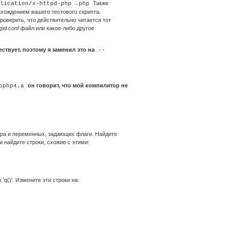
Также
lication/x-httpd-php .php
онахождением вашего тестового скрипта.
оверить, что действительно читается тот
tpd.conf
файл или какое-либо другое
ествует, поэтому я заменил это на
--
он говорит, что мой компилятор не
bphp4.a
тора и переменных, задающих флаги. Найдите
 и найдите строки, схожие с этими:
q()'. Измените эти строки на: