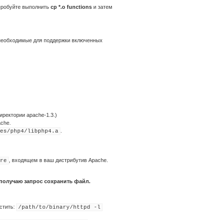
пробуйте выполнить
cp *.o functions
и затем
и, необходимые для поддержки включенных
иректории apache-1.3.)
che.
.
es/php4/libphp4.a
, входящем в ваш дистрибутив Apache.
re
 получаю запрос сохранить файл.
устить:
/path/to/binary/httpd -l