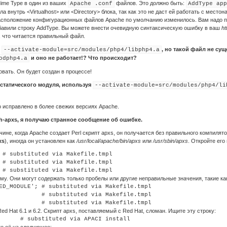
ime Type в один из ваших
файлов. Это должно быть:
Apache .conf
AddType app
ла внутрь <Virtualhost> или <Directory> блока, так как это не даст ей работать с мест
расположение конфигурационных файлов Apache по умолчанию изменилось. Вам надо пр
бавили строку AddType. Вы можете внести очевидную синтаксическую ошибку в ваш
ht
, что читается правильный файл.
:
, но такой файл не сущ
--activate-module=src/modules/php4/libphp4.a
и оно не работает!? Что происходит?
odphp4.a
вать. Он будет создан в процессе!
 статического модуля, используя
--activate-module=src/modules/php4/li
о исправлено в более свежих версиях Apache.
th-apxs
, я получаю странное сообщение об ошибке.
ичине, когда Apache создает Perl скрипт apxs, он получается без правильного компиля
xs
), иногда он установлен как
/usr/local/apache/bin/apxs
или
/usr/sbin/apxs
. Откройте его
 # substituted via Makefile.tmpl

 # substituted via Makefile.tmpl

му. Они могут содержать только пробелы или другие неправильные значения, такие как '
ED_MODULE'; # substituted via Makefile.tmpl

            # substituted via Makefile.tmpl

d Hat 6.1 и 6.2. Скрипт apxs, поставляемый с Red Hat, сломан. Ищите эту строку: