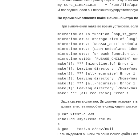
Если вы нашли вышеприведенную строку, изменит
И последнее, если вы переконфигурируете/переус
Во время выполнения
make
я очень быстро п
При выполнении
make
во время установки, есл
microtime.c: In function `php_if_getru
microtime.c:94: storage size of `usg' 
microtime.c:97: `RUSAGE_SELF' undecla
microtime.c:97: (Each undeclared iden
microtime.c:97: for each function it a
microtime.c:103: `RUSAGE_CHILDREN' un
make[3]: *** [microtime.lo] Error 1

make[3]: Leaving directory `/home/mas
make[2]: *** [all-recursive] Error 1

make[2]: Leaving directory `/home/mas
make[1]: *** [all-recursive] Error 1

make[1]: Leaving directory `/home/mas
Ваша система сломана. Вы должны исправить
доказательства попробуйте следующий простой 
$ cat >test.c <<X

#include <sys/resource.h>

X

Если выдаются ошибки, то ваши include файлы ис