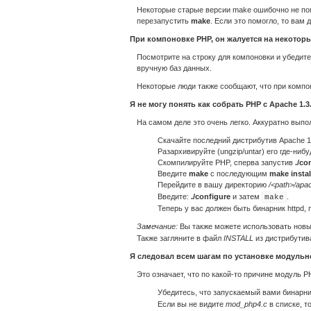
Некоторые старые версии make ошибочно не по
перезапустить
make
. Если это помогло, то ва
При компоновке PHP, он жалуется на некотор
Посмотрите на строку для компоновки и убедите
вручную баз данных.
Некоторые люди также сообщают, что при компон
Я не могу понять как собрать PHP c Apache 1.3
На самом деле это очень легко. Аккуратно вып
Скачайте последний дистрибутив Apache 1
Разархивируйте (ungzip/untar) его где-ниб
Скомпилируйте PHP, сперва запустив
./co
Введите
make
с последующим
make instal
Перейдите в вашу директорию
/<path>/apa
Введите:
./configure
и затем
.
make
Теперь у вас должен быть бинарник httpd
Замечание:
Вы также можете использовать нов
Также загляните в файл
INSTALL
из дистрибутив
Я следовал всем шагам по установке модульно
Это означает, что по какой-то причине модуль 
Убедитесь, что запускаемый вами бинарник
Если вы не видите
mod_php4.c
в списке, т