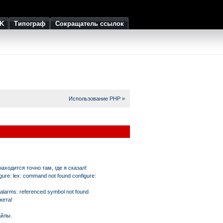
K
Типограф
Сокращатель ссылок
Использование PHP »
аходится точно там, где я сказал!
ure: lex: command not found configure:
_alarms: referenced symbol not found
кета!
айлы.