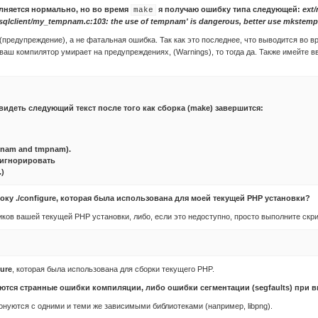
лняется нормально, но во время
я получаю ошибку типа следующей:
ext
make
sqlclient/my_tempnam.c:103: the use of tempnam' is dangerous, better use mkstemp
(предупреждение), а не фатальная ошибка. Так как это последнее, что выводится во 
 ваш компилятор умирает на предупреждениях, (Warnings), то тогда да. Также имейте 
 видеть следующий текст после того как сборка (make) завершится:
empnam and tmpnam).
 игнорировать
)
року
./configure
, которая была использована для моей текущей PHP установки?
иков вашей текущей PHP установки, либо, если это недоступно, просто выполните скри
gure
, которая была использована для сборки текущего PHP.
ются странные ошибки компиляции, либо ошибки сегментации (segfaults) при 
нуются с одними и теми же зависимыми библиотеками (например, libpng).