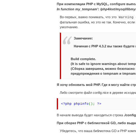
При компиляции PHP с MySQL, configure выпо
In function my_tempnam': /php4/ext/mysql/libmy
Во-первых, важно понимать, что это
Warning
фатальная ошибка, но это не так. Конечно, если
умолчанию.
Замечание
:
Начиная с PHP 4.3.2 вы также будете
Build complete.
(It is safe to ignore warnings about t
(Сборка завершена, можно безопасно
предупреждения о tempnam и tmpnam.
Я хочу обновить мой PHP. Где я могу найти ст
Либо смотрите файл config.nice в дереве исходн
<?php phpinfo
();
?>
В начале вывода будет находиться строка
./confi
При сборке PHP с библиотекой GD, либо выда
Убедитесь, что ваша библиотека GD и PHP компо