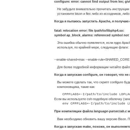
configure: error: cannot find output from lex; gi
Не забудьте внимательно прочитать инструкции
установите bison и flex либо из исходников, либ
Когда я пытаюсь запустить Apache, я получа
fatal: relocation error: file /path/to/libphp4.so:
symbol ap_block_alarms: referenced symbol not
Эта ошибка обычно появляется, если ядро Apac
используя, по крайней мере, следующие флаги:
--enable-shared=max --enable-rule=SHARED_CORE
Для более подробной информации читайте фай
Когда я запускаю configure, он говорит, что 
Вы можете сделать так, что скрипт configure б
компоновщика, такие как:
Если вы используете csh-подобную оболочку (заче
При компиляции файла
language-parser.tab.c
м
Вам необходимо обновить вашу версию Bison. 
Когда я запускаю
make
, похоже, он выполняет