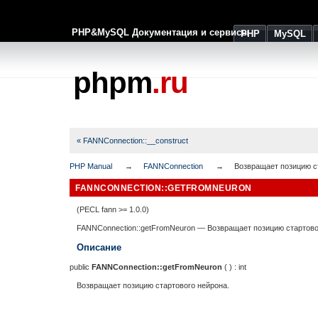
PHP&MySQL Документация и сервисы
PHP
MySQL
phpm
.ru
« FANNConnection::__construct
PHP Manual
FANNConnection
Возвращает позицию с
FANNCONNECTION::GETFROMNEURON
(PECL fann >= 1.0.0)
FANNConnection::getFromNeuron
—
Возвращает позицию стартово
Описание
public
FANNConnection::getFromNeuron
( ) :
int
Возвращает позицию стартового нейрона.