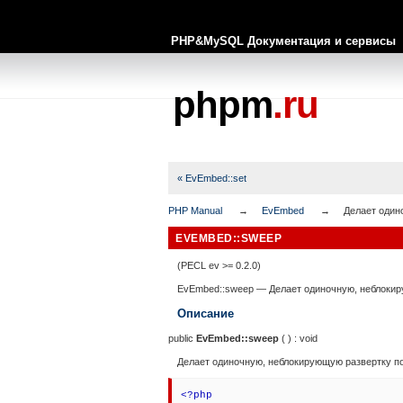
PHP&MySQL Документация и сервисы
phpm
.ru
« EvEmbed::set
PHP Manual
EvEmbed
Делает один
EVEMBED::SWEEP
(PECL ev >= 0.2.0)
EvEmbed::sweep
—
Делает одиночную, неблокир
Описание
public
EvEmbed::sweep
( ) :
void
Делает одиночную, неблокирующую развертку по
<?php