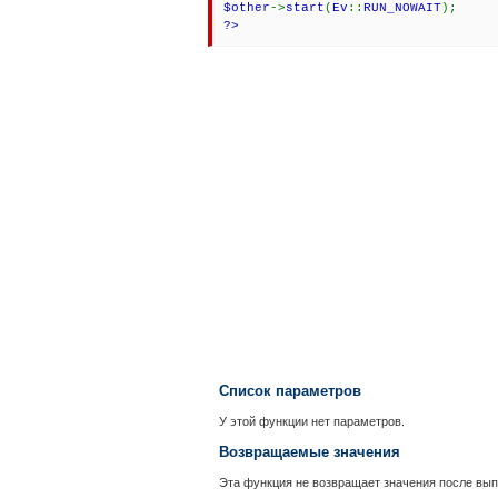
$other
->
start
(
Ev
::
RUN_NOWAIT
);
?>
Список параметров
У этой функции нет параметров.
Возвращаемые значения
Эта функция не возвращает значения после вып