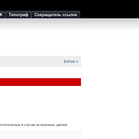
K
Типограф
Сокращатель ссылок
EvFork »
очтительным в случае встроенных циклов: