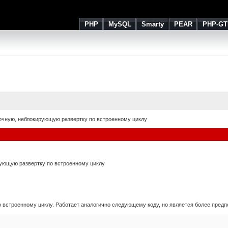
PHP
MySQL
Smarty
PEAR
PHP-GT
очную, неблокирующую развертку по встроенному циклу
ующую развертку по встроенному циклу
 встроенному циклу. Работает аналогично следующему коду, но является более предп