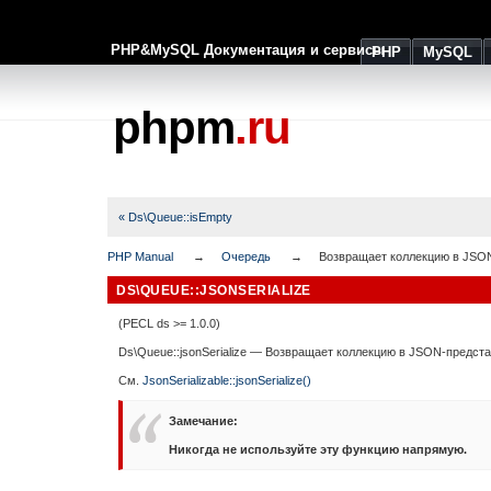
PHP&MySQL Документация и сервисы
PHP
MySQL
phpm
.ru
« Ds\Queue::isEmpty
PHP Manual
Очередь
Возвращает коллекцию в JSO
DS\QUEUE::JSONSERIALIZE
(PECL ds >= 1.0.0)
Ds\Queue::jsonSerialize
—
Возвращает коллекцию в JSON-предст
См.
JsonSerializable::jsonSerialize()
Замечание
:
Никогда не используйте эту функцию напрямую.