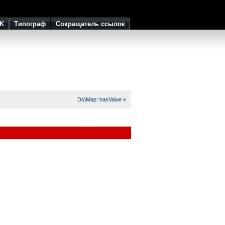
K
Типограф
Сокращатель ссылок
Ds\Map::hasValue »