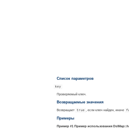
Список параметров
key
Проверяемый ключ.
Возвращаемые значения
Возвращает
, если ключ найден, иначе
true
f
Примеры
Пример #1 Пример использования
Ds\Map::h