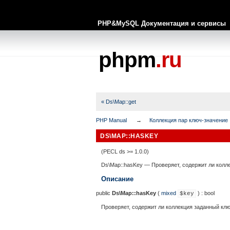
PHP&MySQL Документация и сервисы
phpm
.ru
« Ds\Map::get
PHP Manual
Коллекция пар ключ-значение
DS\MAP::HASKEY
(PECL ds >= 1.0.0)
Ds\Map::hasKey
—
Проверяет, содержит ли колл
Описание
public
Ds\Map::hasKey
(
mixed
) :
bool
$key
Проверяет, содержит ли коллекция заданный клю