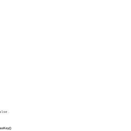
.
alse
asKey()