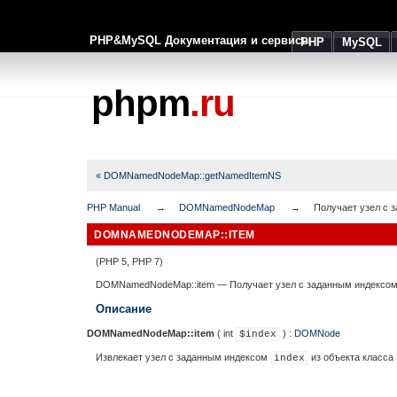
PHP&MySQL Документация и сервисы
PHP
MySQL
phpm
.ru
« DOMNamedNodeMap::getNamedItemNS
PHP Manual
DOMNamedNodeMap
Получает узел с 
DOMNAMEDNODEMAP::ITEM
(PHP 5, PHP 7)
DOMNamedNodeMap::item
—
Получает узел с заданным индексо
Описание
DOMNamedNodeMap::item
(
int
) :
DOMNode
$index
Извлекает узел с заданным индексом
из объекта класса
index