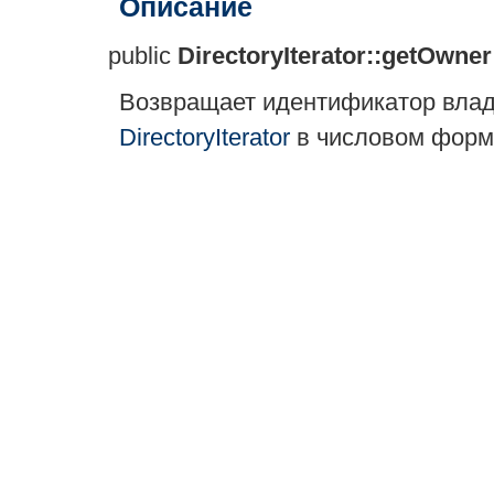
Описание
public
DirectoryIterator::getOwner
Возвращает идентификатор влад
DirectoryIterator
в числовом форм