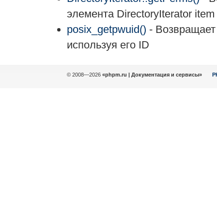
элемента DirectoryIterator item
posix_getpwuid()
- Возвращает
используя его ID
© 2008—2026
«phpm.ru | Документация и сервисы»
P