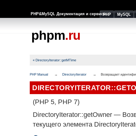
PHP&MySQL Документация и сервисы
PHP
MySQL
phpm
.ru
« DirectoryIterator::getMTime
PHP Manual
DirectoryIterator
Возвращает идентифика
DIRECTORYITERATOR::GET
(PHP 5, PHP 7)
DirectoryIterator::getOwner
—
Воз
текущего элемента DirectoryIterat