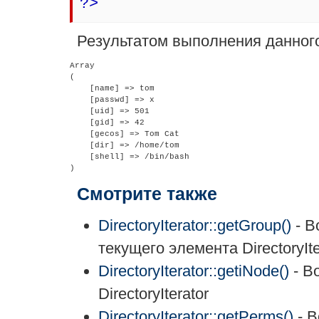
?>
Результатом выполнения данного
Array

(

    [name] => tom

    [passwd] => x

    [uid] => 501

    [gid] => 42

    [gecos] => Tom Cat

    [dir] => /home/tom

    [shell] => /bin/bash

Смотрите также
DirectoryIterator::getGroup()
- В
текущего элемента DirectoryIte
DirectoryIterator::getiNode()
- В
DirectoryIterator
DirectoryIterator::getPerms()
- В