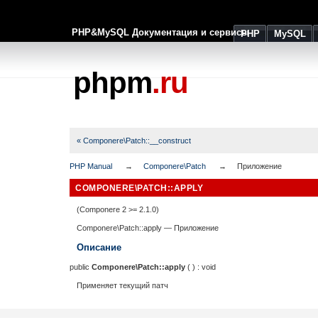
PHP&MySQL Документация и сервисы
PHP
MySQL
phpm
.ru
« Componere\Patch::__construct
PHP Manual
Componere\Patch
Приложение
COMPONERE\PATCH::APPLY
(Componere 2 >= 2.1.0)
Componere\Patch::apply
—
Приложение
Описание
public
Componere\Patch::apply
( ) :
void
Применяет текущий патч