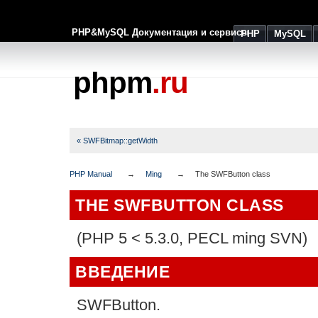
PHP&MySQL Документация и сервисы
PHP
MySQL
phpm
.ru
« SWFBitmap::getWidth
PHP Manual
Ming
The SWFButton class
THE SWFBUTTON CLASS
(PHP 5 < 5.3.0, PECL ming SVN)
ВВЕДЕНИЕ
SWFButton.