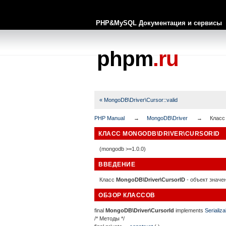
PHP&MySQL Документация и сервисы
phpm
.ru
« MongoDB\Driver\Cursor::valid
PHP Manual
MongoDB\Driver
Класс
КЛАСС MONGODB\DRIVER\CURSORID
(mongodb >=1.0.0)
ВВЕДЕНИЕ
Класс
MongoDB\Driver\CursorID
- объект значе
ОБЗОР КЛАССОВ
final
MongoDB\Driver\CursorId
implements
Serializa
/* Методы */