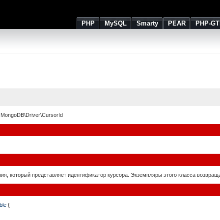
PHP
MySQL
Smarty
PEAR
PHP-GT
 MongoDB\Driver\CursorId
ния, который представляет идентификатор курсора. Экземпляры этого класса возвра
ble
{