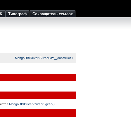
K
Типограф
Сокращатель ссылок
MongoDB\Driver\CursorId::__construct »
щаются
MongoDB\Driver\Cursor::getId()
.