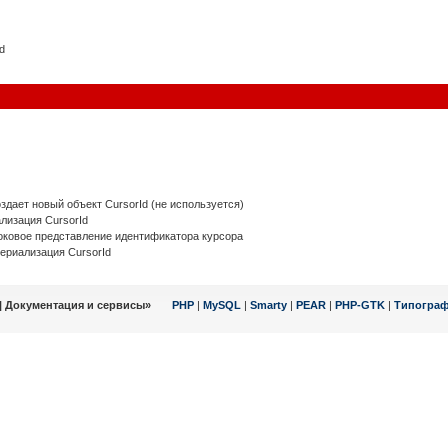
d
дает новый объект CursorId (не используется)
изация CursorId
ковое представление идентификатора курсора
риализация CursorId
| Документация и сервисы»
PHP
|
MySQL
|
Smarty
|
PEAR
|
PHP-GTK
|
Типогра