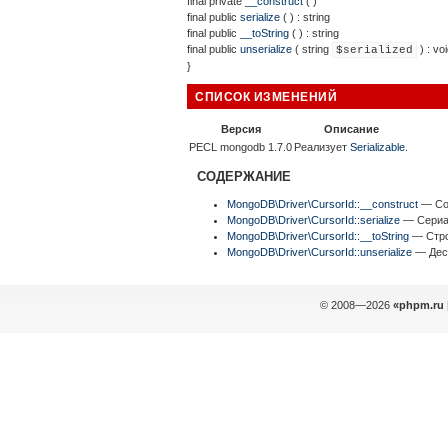
final
private
__construct
( )
final
public
serialize
( ) :
string
final
public
__toString
( ) :
string
final
public
unserialize
(
string
) :
voi
$serialized
}
СПИСОК ИЗМЕНЕНИЙ
Версия
Описание
PECL mongodb 1.7.0
Реализует
Serializable
.
СОДЕРЖАНИЕ
MongoDB\Driver\CursorId::__construct
— Соз
MongoDB\Driver\CursorId::serialize
— Сериал
MongoDB\Driver\CursorId::__toString
— Стро
MongoDB\Driver\CursorId::unserialize
— Десе
© 2008—2026
«phpm.ru 