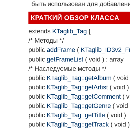
быть использован для добавлен
КРАТКИЙ ОБЗОР КЛАССА
extends
KTaglib_Tag
{
/* Методы */
public
addFrame
(
KTaglib_ID3v2_F
public
getFrameList
(
void
) :
array
/* Наследуемые методы */
public
KTaglib_Tag::getAlbum
(
void
public
KTaglib_Tag::getArtist
(
void
)
public
KTaglib_Tag::getComment
(
v
public
KTaglib_Tag::getGenre
(
void
public
KTaglib_Tag::getTitle
(
void
) 
public
KTaglib_Tag::getTrack
(
void
)