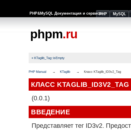
PHP&MySQL Документация и сервисы
PHP
MySQL
phpm
.ru
« KTaglib_Tag::isEmpty
PHP Manual
KTaglib
Класс KTaglib_ID3v2_Tag
КЛАСС KTAGLIB_ID3V2_TAG
(0.0.1)
ВВЕДЕНИЕ
Представляет тег ID3v2. Предос