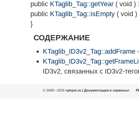
public
KTaglib_Tag::getYear
(
void
) 
public
KTaglib_Tag::isEmpty
(
void
)
}
СОДЕРЖАНИЕ
KTaglib_ID3v2_Tag::addFrame
—
KTaglib_ID3v2_Tag::getFrameLi
ID3v2, связанных с ID3v2-тег
© 2008—2026
«phpm.ru | Документация и сервисы»
P