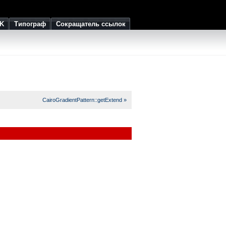
K
Типограф
Сокращатель ссылок
CairoGradientPattern::getExtend »