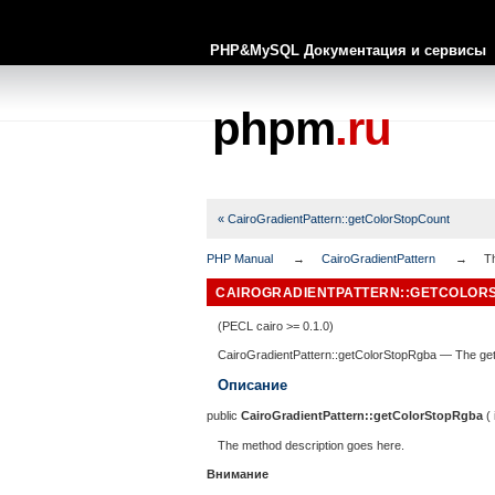
PHP&MySQL Документация и сервисы
phpm
.ru
« CairoGradientPattern::getColorStopCount
PHP Manual
CairoGradientPattern
T
CAIROGRADIENTPATTERN::GETCOLOR
(PECL cairo >= 0.1.0)
CairoGradientPattern::getColorStopRgba
—
The ge
Описание
public
CairoGradientPattern::getColorStopRgba
(
The method description goes here.
Внимание