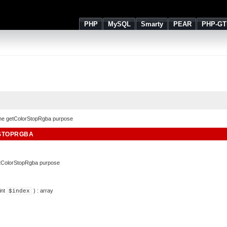
PHP
MySQL
Smarty
PEAR
PHP-GT
he getColorStopRgba purpose
STOPRGBA
tColorStopRgba purpose
int
) :
array
$index