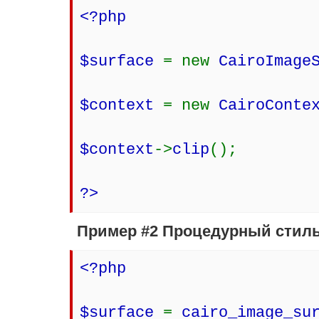
<?php
$surface
= new
CairoImage
$context
= new
CairoConte
$context
->
clip
();
?>
Пример #2 Процедурный стил
<?php
$surface
=
cairo_image_su