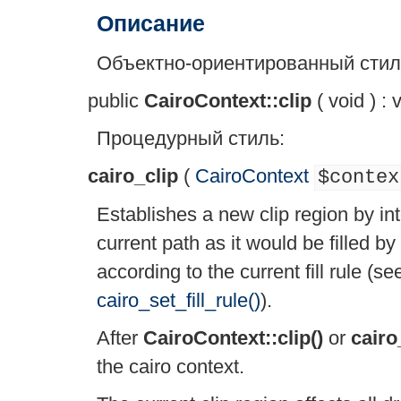
Описание
Объектно-ориентированный стиль
public
CairoContext::clip
(
void
) :
v
Процедурный стиль:
cairo_clip
(
CairoContext
$contex
Establishes a new clip region by int
current path as it would be filled by
according to the current fill rule (s
cairo_set_fill_rule()
).
After
CairoContext::clip()
or
cairo
the cairo context.