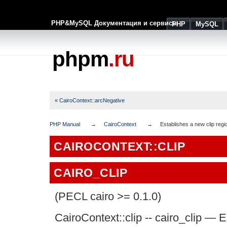
PHP&MySQL Документация и сервисы
PHP
MySQL
phpm
.ru
« CairoContext::arcNegative
PHP Manual
CairoContext
Establishes a new clip regi
CAIROCONTEXT::CLIP
CAIRO_CLIP
(PECL cairo >= 0.1.0)
CairoContext::clip
--
cairo_clip
—
E