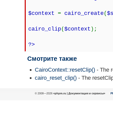
$context
=
cairo_create
(
$
cairo_clip
(
$context
);
?>
Смотрите также
CairoContext::resetClip()
- The r
cairo_reset_clip()
- The resetCli
© 2008—2026
«phpm.ru | Документация и сервисы»
P