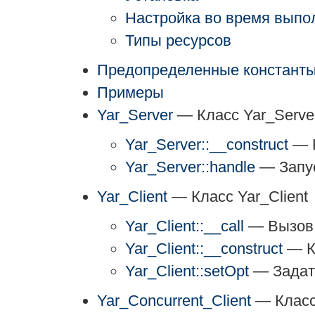
Настройка во время выпо
Типы ресурсов
Предопределенные констант
Примеры
Yar_Server
— Класс Yar_Serve
Yar_Server::__construct
— К
Yar_Server::handle
— Запус
Yar_Client
— Класс Yar_Client
Yar_Client::__call
— Вызов 
Yar_Client::__construct
— Ко
Yar_Client::setOpt
— Задать
Yar_Concurrent_Client
— Класс 