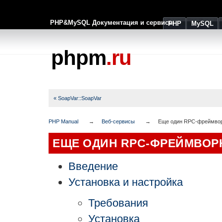
PHP&MySQL Документация и сервисы
PHP
MySQL
phpm
.ru
« SoapVar::SoapVar
PHP Manual
Веб-сервисы
Еще один RPC-фреймво
ЕЩЕ ОДИН RPC-ФРЕЙМВОР
Введение
Установка и настройка
Требования
Установка